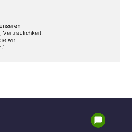
 unseren
, Vertraulichkeit,
ie wir
."
Hi, ich bin Inno!