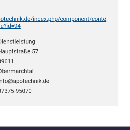
otechnik.de/index.php/component/conte
cle?id=94
Dienstleistung
Hauptstraße 57
89611
Obermarchtal
info@apotechnik.de
07375-95070