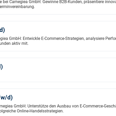
 bei Carnegiea GmbH: Gewinne B2B-Kunden, präsentiere inno
Terminvereinbarung.
d)
giea GmbH: Entwickle E-Commerce-Strategien, analysiere Perfo
nden aktiv mit.
d)
w/d)
egiea GmbH: Unterstütze den Ausbau von E-Commerce-Geschäft
greiche Online-Handelsstrategien.