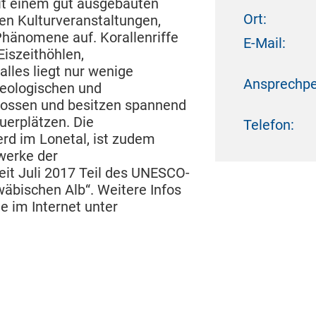
it einem gut ausgebauten
Ort:
n Kulturveranstaltungen,
Phänomene auf. Korallenriffe
E-Mail:
iszeithöhlen,
lles liegt nur wenige
Ansprechpe
geologischen und
hlossen und besitzen spannend
uerplätzen. Die
Telefon:
rd im Lonetal, ist zudem
twerke der
it Juli 2017 Teil des UNESCO-
äbischen Alb“. Weitere Infos
e im Internet unter