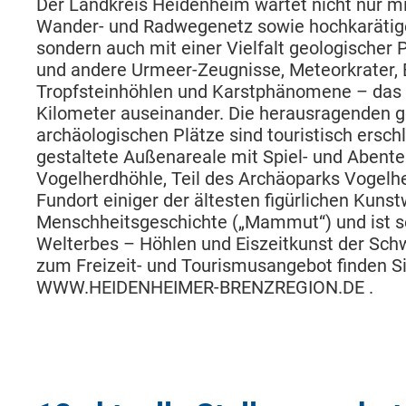
Der Landkreis Heidenheim wartet nicht nur m
Wander- und Radwegenetz sowie hochkarätige
sondern auch mit einer Vielfalt geologischer 
und andere Urmeer-Zeugnisse, Meteorkrater, E
Tropfsteinhöhlen und Karstphänomene – das a
Kilometer auseinander. Die herausragenden 
archäologischen Plätze sind touristisch ersc
gestaltete Außenareale mit Spiel- und Abente
Vogelherdhöhle, Teil des Archäoparks Vogelhe
Fundort einiger der ältesten figürlichen Kuns
Menschheitsgeschichte („Mammut“) und ist se
Welterbes – Höhlen und Eiszeitkunst der Schw
zum Freizeit- und Tourismusangebot finden Si
WWW.HEIDENHEIMER-BRENZREGION.DE
.