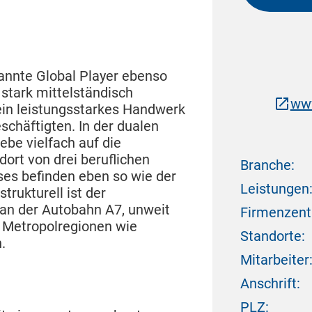
annte Global Player ebenso
stark mittelständisch
www
ein leistungsstarkes Handwerk
schäftigten. In der dualen
be vielfach auf die
dort von drei beruflichen
Branche:
ses befinden eben so wie der
Leistungen
rukturell ist der
 an der Autobahn A7, unweit
Firmenzent
 Metropolregionen wie
Standorte:
.
Mitarbeiter
Anschrift:
PLZ: