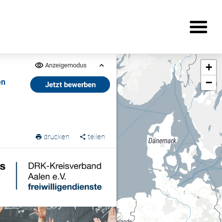
+
Anzeigemodus
−
en
Jetzt bewerben
e
drucken
teilen