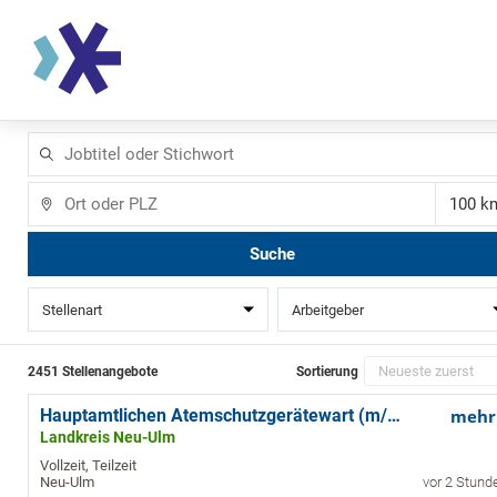
Jobtitel
oder
Stichwort
Ort
Ent
Suche
Stellenart
Arbeitgeber
2451 Stellenangebote
Sortierung
Hauptamtlichen Atemschutzgerätewart (m/w/d)
mehr
Landkreis Neu-Ulm
Vollzeit, Teilzeit
Neu-Ulm
vor 2 Stund