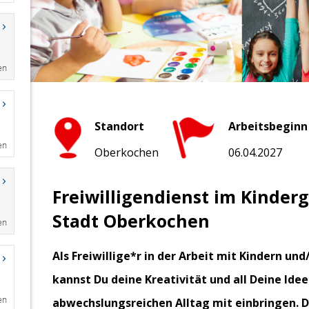
en
en
en
en