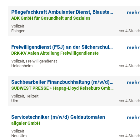
Pflegefachkraft Ambulanter Dienst, Blaustein (m/w/d)
mehr
ADK GmbH für Gesundheit und Soziales
Vollzeit
Ehingen
vor 4 Stund
Freiwilligendienst (FSJ) an der Silcherschule Mergelstetten
mehr
DRK-KV Aalen Abteilung Freiwilligendienste
Vollzeit, Freiwilligendienst
Heidenheim
vor 4 Stund
Sachbearbeiter Finanzbuchhaltung (m/w/d) in Vollzeit - Standort Ulm
mehr
SÜDWEST PRESSE + Hapag-Lloyd Reisebüro GmbH & Co. KG
Vollzeit, Teilzeit
Ulm
vor 4 Stund
Servicetechniker (m/w/d) Geldautomaten
mehr
allgaier GmbH
Vollzeit
Neu-Ulm
vor 4 Stund