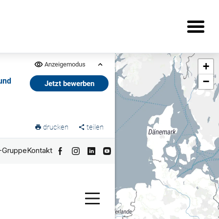
+
Anzeigemodus
−
 und
Jetzt bewerben
drucken
teilen