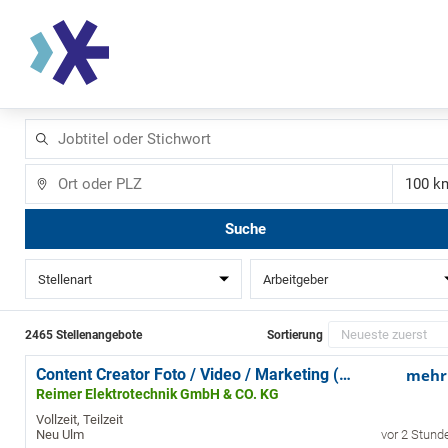
Jobtitel
oder
Stichwort
Ort
Ent
Suche
Stellenart
Arbeitgeber
2465 Stellenangebote
Sortierung
Content Creator Foto / Video / Marketing (m/w/d) für ein modernes Elektrohandwerksunternehmen 20-24 Stunden | kreativ, kommunikativ, technikaffin
mehr
Reimer Elektrotechnik GmbH & CO. KG
Vollzeit, Teilzeit
Neu Ulm
vor 2 Stund