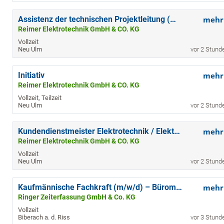
Assistenz der technischen Projektleitung (m/w/d)
mehr
Reimer Elektrotechnik GmbH & CO. KG
Vollzeit
Neu Ulm
vor 2 Stund
Initiativ
mehr
Reimer Elektrotechnik GmbH & CO. KG
Vollzeit, Teilzeit
Neu Ulm
vor 2 Stund
Kundendienstmeister Elektrotechnik / Elektromeister (m/w/d)
mehr
Reimer Elektrotechnik GmbH & CO. KG
Vollzeit
Neu Ulm
vor 2 Stund
Kaufmännische Fachkraft (m/w/d) – Büromanagement & Administration
mehr
Ringer Zeiterfassung GmbH & Co. KG
Vollzeit
Biberach a. d. Riss
vor 3 Stund