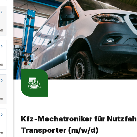
en
en
en
en