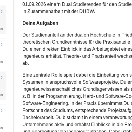
en
en
en
en