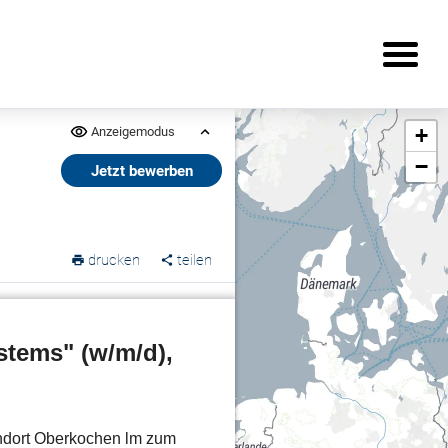
+
Anzeigemodus
−
Jetzt bewerben
drucken
teilen