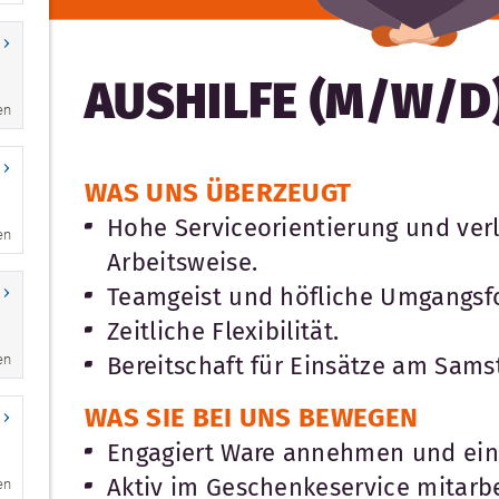
en
en
en
en