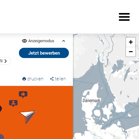
+
Anzeigemodus
−
Jetzt bewerben
il
drucken
teilen