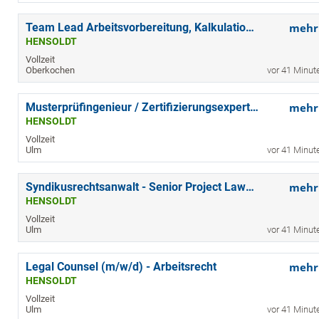
Team Lead Arbeitsvorbereitung, Kalkulation und Prüfmittelmanagement (w/m/d)
mehr
HENSOLDT
Vollzeit
Oberkochen
vor 41 Minut
Musterprüfingenieur / Zertifizierungsexperte für Fighter Radare (w/m/d)
mehr
HENSOLDT
Vollzeit
Ulm
vor 41 Minut
Syndikusrechtsanwalt - Senior Project Lawyer (w/m/d)
mehr
HENSOLDT
Vollzeit
Ulm
vor 41 Minut
Legal Counsel (m/w/d) - Arbeitsrecht
mehr
HENSOLDT
Vollzeit
Ulm
vor 41 Minut