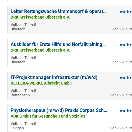
Leiter Rettungswache Ummendorf & operative Leitung Rettungswache Biberach (m/w/d)
mehr
DRK Kreisverband Biberach e.V.
Vollzeit, Teilzeit
Biberach
vor 6 Minut
Ausbilder für Erste Hilfe und Notfalltrainings (m/w/d)
mehr
DRK Kreisverband Biberach e.V.
Vollzeit, Teilzeit
Biberach
vor 6 Minut
IT-Projektmanager Infrastruktur (m/w/d)
mehr
REFLEXA-WERKE Albrecht GmbH
Vollzeit, Teilzeit
Rettenbach
vor 15 Minut
Physiotherapeut (m/w/d) Praxis Corpus Schelklingen
mehr
ADK GmbH für Gesundheit und Soziales
Vollzeit, Teilzeit
Ehingen
vor 26 Minut