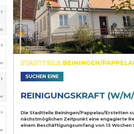
en
en
en
en