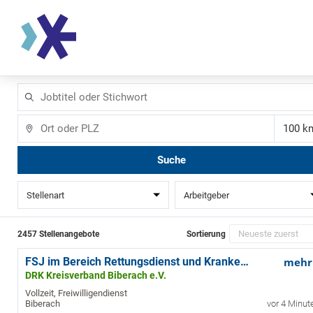
Jobtitel
oder
Stichwort
Ort
Ent
Suche
Stellenart
Arbeitgeber
2457 Stellenangebote
Sortierung
FSJ im Bereich Rettungsdienst und Krankentransport (m/w/d)
mehr
DRK Kreisverband Biberach e.V.
Vollzeit, Freiwilligendienst
Biberach
vor 4 Minut