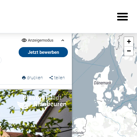
+
Anzeigemodus
−
Jetzt bewerben
drucken
teilen