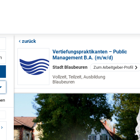
zurück
Vertiefungspraktikanten – Public
Management B.A. (m/w/d)
fernung
Stadt Blaubeuren
Zum Arbeitgeber-Profil
Vollzeit, Teilzeit, Ausbildung
Blaubeuren
hen