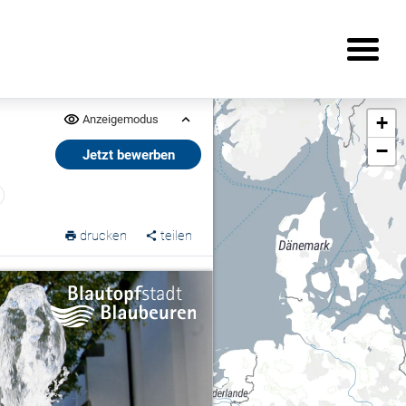
+
Anzeigemodus
−
Jetzt bewerben
drucken
teilen