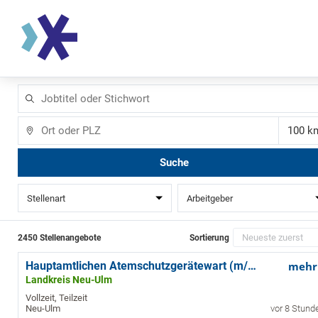
Jobtitel
oder
Stichwort
Ort
Ent
Suche
Stellenart
Arbeitgeber
2450 Stellenangebote
Sortierung
Hauptamtlichen Atemschutzgerätewart (m/w/d)
mehr
Landkreis Neu-Ulm
Vollzeit, Teilzeit
Neu-Ulm
vor 8 Stund