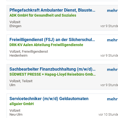
Pflegefachkraft Ambulanter Dienst, Blaustein (m/w/d)
mehr
ADK GmbH für Gesundheit und Soziales
Vollzeit
Ehingen
vor 9 Stund
Freiwilligendienst (FSJ) an der Silcherschule Mergelstetten
mehr
DRK-KV Aalen Abteilung Freiwilligendienste
Vollzeit, Freiwilligendienst
Heidenheim
vor 9 Stund
Sachbearbeiter Finanzbuchhaltung (m/w/d) in Vollzeit - Standort Ulm
mehr
SÜDWEST PRESSE + Hapag-Lloyd Reisebüro GmbH & Co. KG
Vollzeit, Teilzeit
Ulm
vor 9 Stund
Servicetechniker (m/w/d) Geldautomaten
mehr
allgaier GmbH
Vollzeit
Neu-Ulm
vor 10 Stund