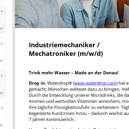
en
en
en
en