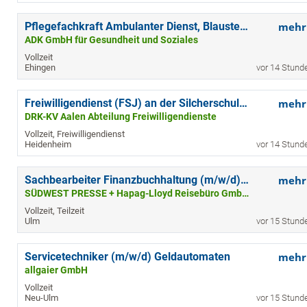
Pflegefachkraft Ambulanter Dienst, Blaustein (m/w/d)
mehr
ADK GmbH für Gesundheit und Soziales
Vollzeit
Ehingen
vor 14 Stund
Freiwilligendienst (FSJ) an der Silcherschule Mergelstetten
mehr
DRK-KV Aalen Abteilung Freiwilligendienste
Vollzeit, Freiwilligendienst
Heidenheim
vor 14 Stund
Sachbearbeiter Finanzbuchhaltung (m/w/d) in Vollzeit - Standort Ulm
mehr
SÜDWEST PRESSE + Hapag-Lloyd Reisebüro GmbH & Co. KG
Vollzeit, Teilzeit
Ulm
vor 15 Stund
Servicetechniker (m/w/d) Geldautomaten
mehr
allgaier GmbH
Vollzeit
Neu-Ulm
vor 15 Stund