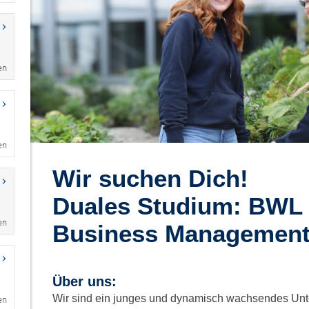
en
en
en
en