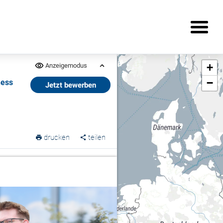
+
Anzeigemodus
−
ness
Jetzt bewerben
drucken
teilen