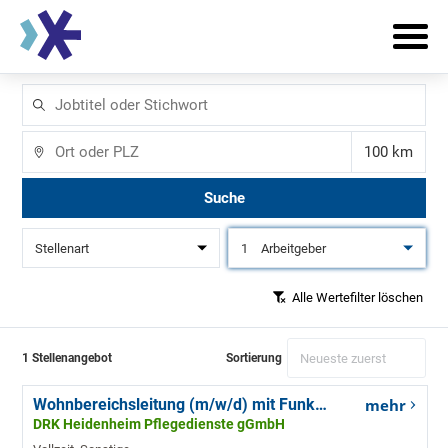
Jobtitel
oder
Stichwort
Ort
Entfernun
Suche
Stellenart
1
Arbeitgeber
Alle Wertefilter löschen
1 Stellenangebot
Sortierung
Wohnbereichsleitung (m/w/d) mit Funktion als stellvertretende Pflegedienstleitung
mehr
DRK Heidenheim Pflegedienste gGmbH