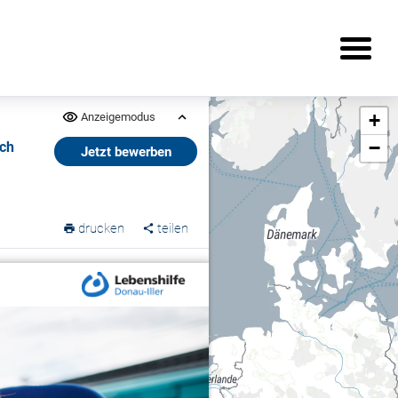
+
Anzeigemodus
−
ich
Jetzt bewerben
drucken
teilen